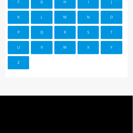
F
G
H
I
J
K
L
M
N
O
P
Q
R
S
T
U
V
W
X
Y
Z