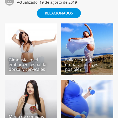
Actualizado:
19 de agosto de 2019
RELACIONADOS
Gimnasia en el
Bailar estando
embarazo, espalda
embarazada, ¿es
dorsal y cervicales
posible?
Menú de comidas