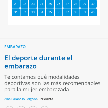
21
22
23
24
25
26
27
28
29
30
31
32
33
34
35
36
37
38
39
40
EMBARAZO
El deporte durante el
embarazo
Te contamos qué modalidades
deportivas son las más recomendables
para la mujer embarazada
Alba Caraballo Folgado
,
Periodista