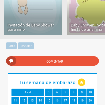
Invitación de Baby Shower
Baby Shower. Invita
para niño
fiesta de una niña
Parto
Posparto
COMENTAR
Tu semana de embarazo
1 a 4
5
6
7
8
9
10
11
12
13
14
15
16
17
18
19
20