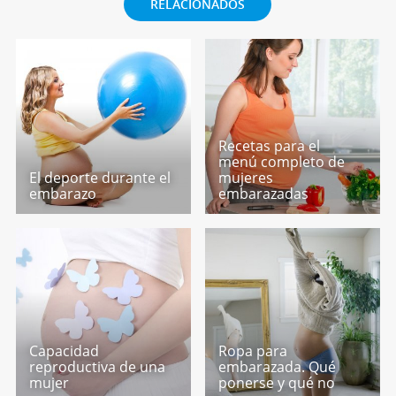
RELACIONADOS
Recetas para el
menú completo de
El deporte durante el
mujeres
embarazo
embarazadas
Capacidad
Ropa para
reproductiva de una
embarazada. Qué
mujer
ponerse y qué no