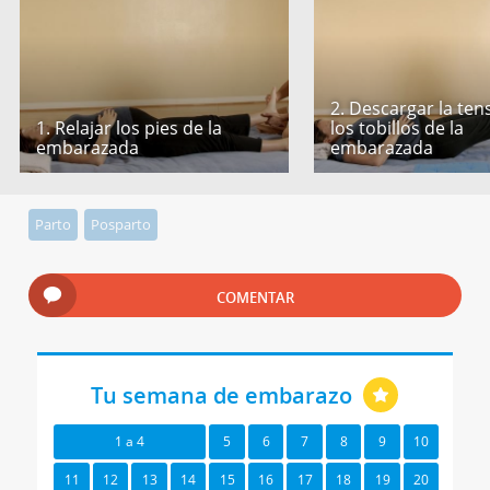
2. Descargar la ten
1. Relajar los pies de la
los tobillos de la
embarazada
embarazada
Parto
Posparto
COMENTAR
Tu semana de embarazo
1 a 4
5
6
7
8
9
10
11
12
13
14
15
16
17
18
19
20