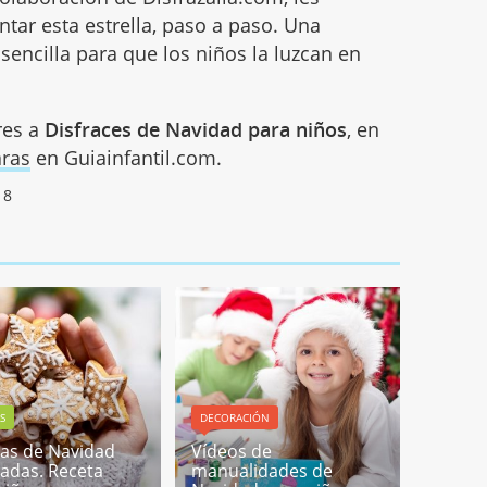
ar esta estrella, paso a paso. Una
encilla para que los niños la luzcan en
res a
Disfraces de Navidad para niños
, en
aras
en Guiainfantil.com.
18
S
DECORACIÓN
tas de Navidad
Vídeos de
adas. Receta
manualidades de