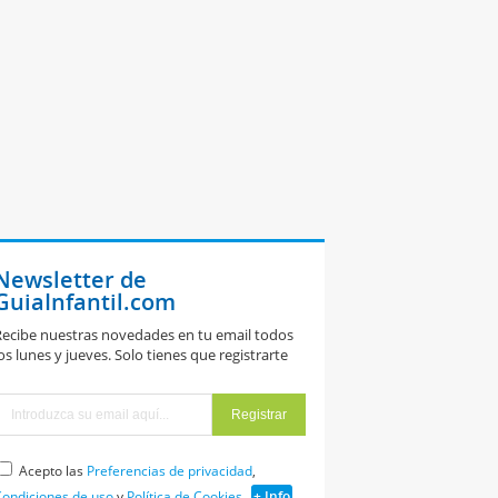
Newsletter de
GuiaInfantil.com
ecibe nuestras novedades en tu email todos
os lunes y jueves. Solo tienes que registrarte
Acepto las
Preferencias de privacidad
,
ondiciones de uso
y
Política de Cookies
+ Info