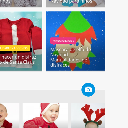
niños
Navidad para niños
MANUALIDADES
LIDADES - ADORNOS
Máscara de elfo de
Navidad.
hacer un disfraz
Manualidades de
o de Santa Claus
disfraces