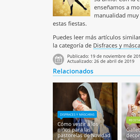
enseñamos a mont
manualidad muy s
estas fiestas.
Puedes leer más artículos simila
la categoría de
Disfraces y másc
Publicado:
19 de noviembre de 20
Actualizado:
26 de abril de 2019
Relacionados
DISFRACES Y MÁSCARAS
RECETA
Cómo vestir a los
niños para las
Galle
pastorelas de Navidad
decor