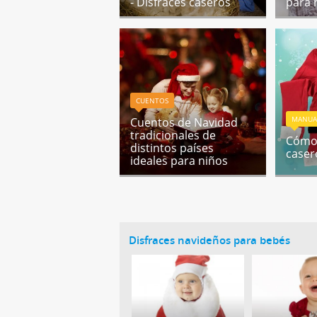
- Disfraces caseros
para 
CUENTOS
MANUA
Cuentos de Navidad
tradicionales de
Cómo 
distintos países
caser
ideales para niños
Disfraces navideños para bebés