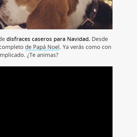
de
disfraces caseros para Navidad.
Desde
e completo
de Papá Noel
. Ya verás como con
omplicado. ¿Te animas?