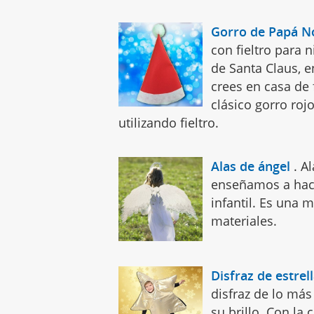
Gorro de Papá No
con fieltro para 
de Santa Claus, 
crees en casa de
clásico gorro roj
utilizando fieltro.
Alas de ángel
.
Al
enseñamos a hace
infantil. Es una 
materiales.
Disfraz de estrel
disfraz de lo más
su brillo. Con la