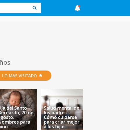
iños
LO MÁS VISITADO
Día del Santo
Salud mental de
Bernardo, 20 de
los padres -
agosto.
Cómo cuidarse
Nombres para
para criar mejor
niño
a los hijos