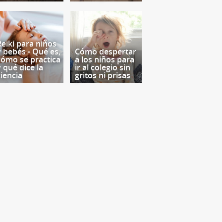
Reiki para niños
y bebés - Qué es,
Cómo despertar
cómo se practica
a los niños para
y qué dice la
ir al colegio sin
ciencia
gritos ni prisas