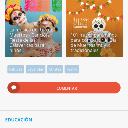
La música del Día de
Muertos - Canción
101 frases para niños
Fiesta de las
para compartir el Día
Calaveritas para
de Muertos muy
niños
tradicionales
Fábulas
Leyendas
Chistes
Teatro
COMENTAR
EDUCACIÓN