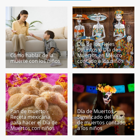
Día de los Fieles
Difuntos o Día de
Cómo hablar de la
Muertos en México
muerte con los niños
contado a los niños
Pan de muerto -
Día de Muertos -
Receta mexicana
Significado del altar
para hacer el Día de
de muertos contado
Muertos con niños
a los niños