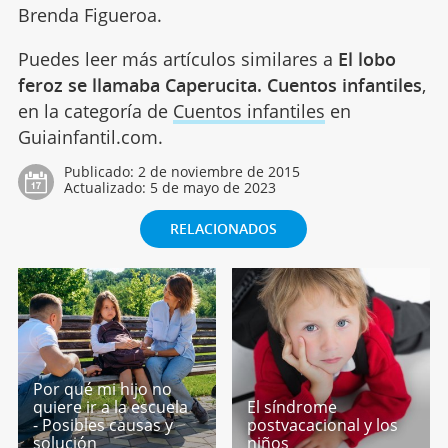
Brenda Figueroa.
Puedes leer más artículos similares a
El lobo
feroz se llamaba Caperucita. Cuentos infantiles
,
en la categoría de
Cuentos infantiles
en
Guiainfantil.com.
Publicado:
2 de noviembre de 2015
Actualizado:
5 de mayo de 2023
RELACIONADOS
Por qué mi hijo no
quiere ir a la escuela
El síndrome
- Posibles causas y
postvacacional y los
solución
niños