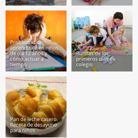
Problemas de
aprendizaje en niños
de 6 a 12 años y
Rutinas de los
cómo actuar a
primeros días de
tiempo
colegio
Pan de leche casero.
Receta de desayuno
para niños