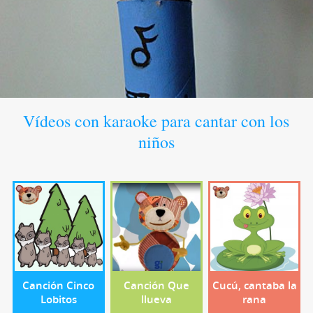
Vídeos con karaoke para cantar con los
niños
Canción Cinco
Canción Que
Cucú, cantaba la
Lobitos
llueva
rana