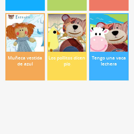
Muñeca vestida
Los pollitos dicen
Tengo una vaca
de azul
pío
lechera