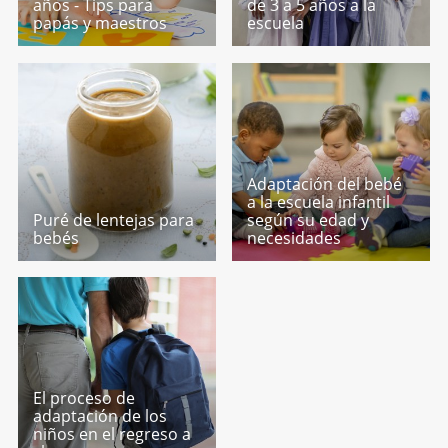
años - Tips para
de 3 a 5 años a la
papás y maestros
escuela
Adaptación del bebé
a la escuela infantil
Puré de lentejas para
según su edad y
bebés
necesidades
El proceso de
adaptación de los
niños en el regreso a