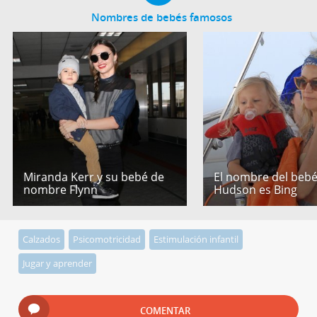
Nombres de bebés famosos
Miranda Kerr y su bebé de
El nombre del bebé
nombre Flynn
Hudson es Bing
Calzados
Psicomotricidad
Estimulación infantil
Jugar y aprender
COMENTAR