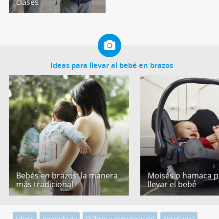
clases
Ideas para llevar al bebé en brazos
Bebés en brazos: la manera
Moisés o hamaca p
más tradicional
llevar el bebé
Libros
Aprendizaje
Diálogo y comunicación
Enseñanza