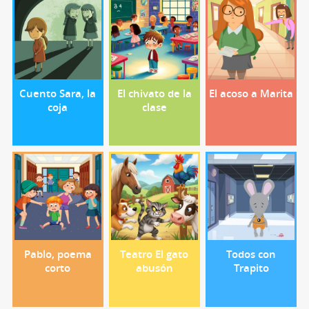
Cuento Sara, la
El chivato de la
El acoso a Marita
coja
clase
Pablo, poema
Teatro El gato
Todos con
corto
abusón
Trapito