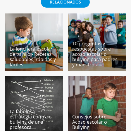
RELACIONADOS
10 preguntas y
La lonchera escolar
respuestas sobre
de tu hijo - Recetas
acoso escolar o
saludables, rápidas y
bullying para padres
fáciles
y maestros
La fabulosa
estrategia contra el
Consejos sobre
bullying de una
Acoso escolar o
profesora
Bullying