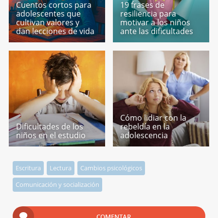
Cuentos cortos para
19 frases de
adolescentes que
resiliencia para
cultivan valores y
motivar a los niños
dan lecciones de vida
ante las dificultades
Cómo lidiar con la
Dificultades de los
rebeldía en la
niños en el estudio
adolescencia
Escritura
Lectura
Cambios psicológicos
Comunicación y socialización
COMENTAR