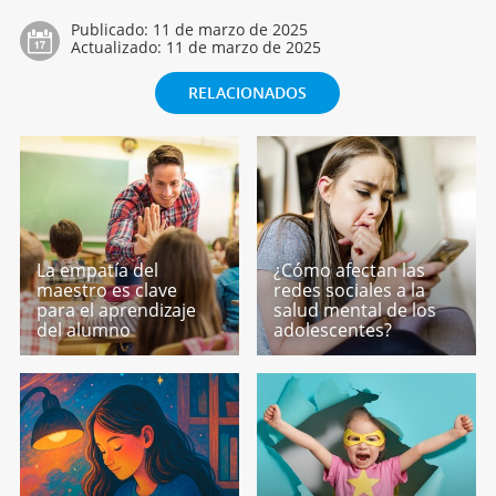
Publicado:
11 de marzo de 2025
Actualizado:
11 de marzo de 2025
RELACIONADOS
La empatía del
¿Cómo afectan las
maestro es clave
redes sociales a la
para el aprendizaje
salud mental de los
del alumno
adolescentes?