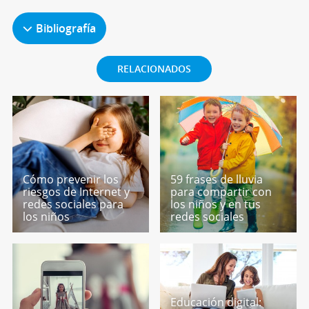
Bibliografía
RELACIONADOS
Cómo prevenir los
59 frases de lluvia
riesgos de Internet y
para compartir con
redes sociales para
los niños y en tus
los niños
redes sociales
Educación digital: