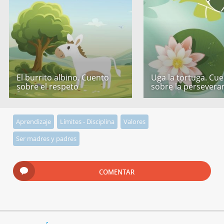
El burrito albino. Cuento
Uga la tortuga. Cu
sobre el respeto
sobre la persevera
Aprendizaje
Límites - Disciplina
Valores
Ser madres y padres
COMENTAR