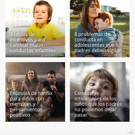
3 tablas de
8 problemas de
incentivos para
conducta en
cambiar malas
adolescentes que los
conductas infantiles
padres deben vigilar
Películas de Netflix
Conductas
para niños con
intolerables de los
mensajes y
niños que los padres
pensamientos
no podemos dejar
positivos
pasar
Ad