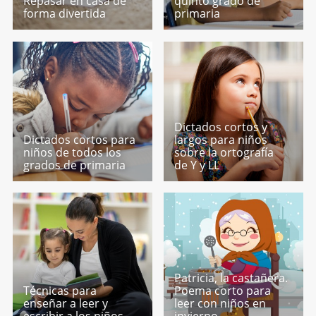
Repasar en casa de
quinto grado de
forma divertida
primaria
Dictados cortos y
Dictados cortos para
largos para niños
niños de todos los
sobre la ortografía
grados de primaria
de Y y LL
Patricia, la castañera.
Técnicas para
Poema corto para
enseñar a leer y
leer con niños en