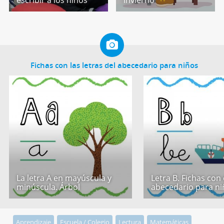
escribir a los niños
invierno
Fichas con las letras del abecedario para niños
La letra A en mayúscula y
Letra B. Fichas con 
minúscula. Árbol
abecedario para ni
Aprendizaje
Escuela / Colegio
Lectura
Matemáticas