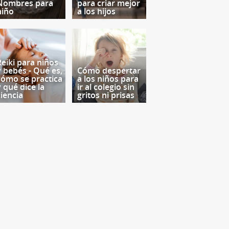
Nombres para
para criar mejor
niño
a los hijos
Reiki para niños
y bebés - Qué es,
Cómo despertar
cómo se practica
a los niños para
y qué dice la
ir al colegio sin
ciencia
gritos ni prisas