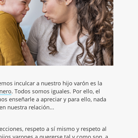
mos inculcar a nuestro hijo varón es la
énero
. Todos somos iguales. Por ello, el
s enseñarle a apreciar y para ello, nada
en nuestra relación...
recciones, respeto a sí mismo y respeto al
hijos varones a
quererse tal y como son
, a