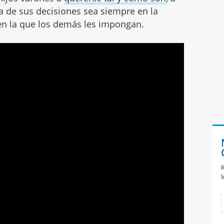
a de sus decisiones sea siempre en la
 en la que los demás les impongan.
R
l