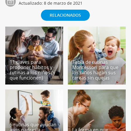
Actualizado:
8 de marzo de 2021
RELACIONADOS
11 claves para
Tabla de rutinas
proponer hábitos y
Montessori para que
rutinas a los niños (y
los niños hagan sus
que funcionen)
tareas sin quejas
6 rutinas que ayudan
a los padres a
La forma en que