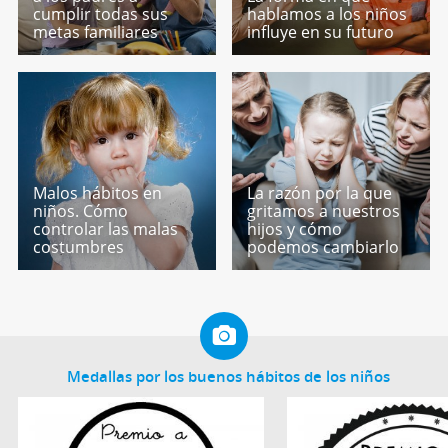
cumplir todas sus
hablamos a los niños
metas familiares
influye en su futuro
Malos hábitos en
La razón por la que
niños. Cómo
gritamos a nuestros
controlar las malas
hijos y cómo
costumbres
podemos cambiarlo
Medallas por los buenos hábitos de los niños