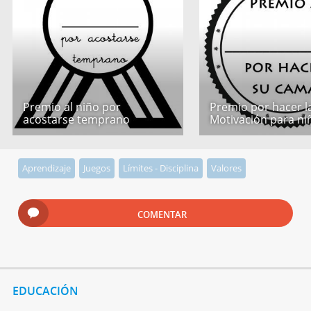
Premio al niño por
Premio por hacer l
acostarse temprano
Motivación para ni
Aprendizaje
Juegos
Límites - Disciplina
Valores
COMENTAR
EDUCACIÓN