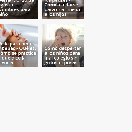
Bernardo, 20 de
los padres -
agosto.
Cómo cuidarse
Nombres para
para criar mejor
niño
a los hijos
Reiki para niños
y bebés - Qué es,
Cómo despertar
cómo se practica
a los niños para
y qué dice la
ir al colegio sin
ciencia
gritos ni prisas