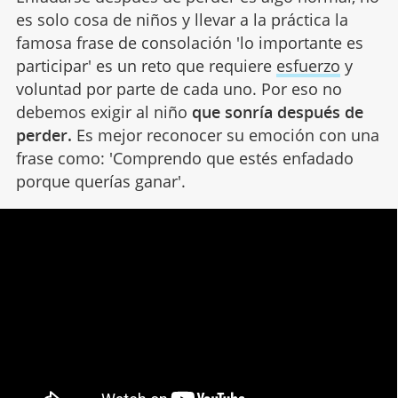
es solo cosa de niños y llevar a la práctica la
famosa frase de consolación 'lo importante es
participar' es un reto que requiere
esfuerzo
y
voluntad por parte de cada uno. Por eso no
debemos exigir al niño
que sonría después de
perder.
Es mejor reconocer su emoción con una
frase como: 'Comprendo que estés enfadado
porque querías ganar'.