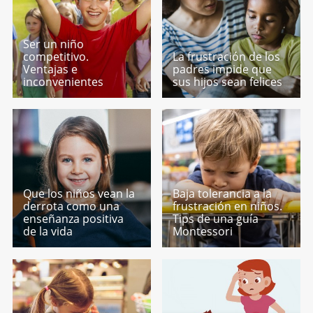
Ser un niño
competitivo.
La frustración de los
Ventajas e
padres impide que
inconvenientes
sus hijos sean felices
Que los niños vean la
Baja tolerancia a la
derrota como una
frustración en niños.
enseñanza positiva
Tips de una guía
de la vida
Montessori