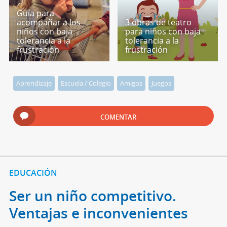
Guía para
acompañar a los
3 obras de teatro
niños con baja
para niños con baja
tolerancia a la
tolerancia a la
frustración
frustración
Aprendizaje
Escuela / Colegio
Amigos
Juegos
COMENTAR
EDUCACIÓN
Ser un niño competitivo.
Ventajas e inconvenientes