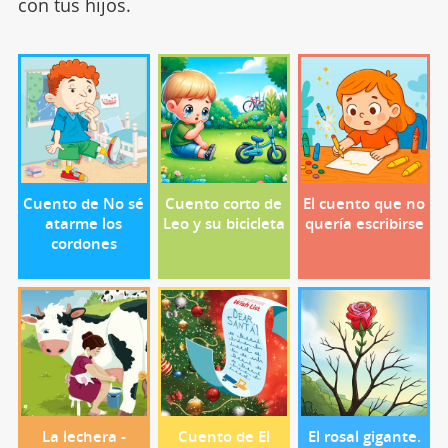
con tus hijos.
Cuento de No sé
Cuento corto de
El cuento que no
atarme los
Leo y su bicicleta
quería escribirse
cordones
La lechera -
Cuento de El
El rosal gigante.