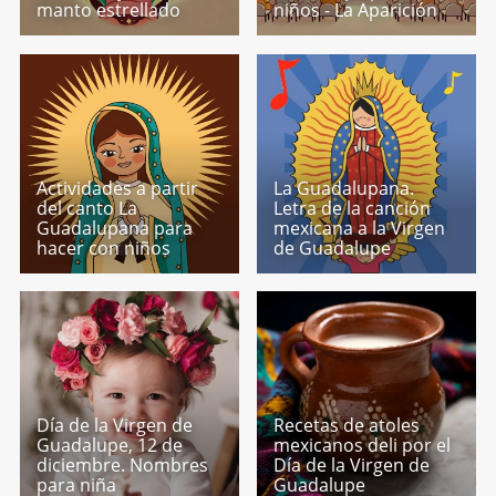
manto estrellado
niños - La Aparición
Actividades a partir
La Guadalupana.
del canto La
Letra de la canción
Guadalupana para
mexicana a la Virgen
hacer con niños
de Guadalupe
Día de la Virgen de
Recetas de atoles
Guadalupe, 12 de
mexicanos deli por el
diciembre. Nombres
Día de la Virgen de
para niña
Guadalupe