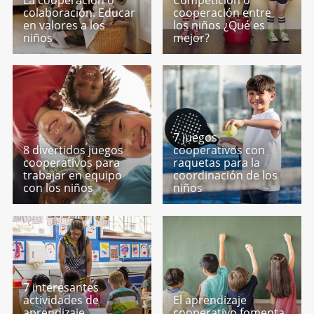
colaboración. Educar
cooperación entre
en valores a los
los niños ¿Qué es
niños
mejor?
7 juegos
8 divertidos juegos
cooperativos con
cooperativos para
raquetas para la
trabajar en equipo
coordinación de los
con los niños
niños
7 interesantes
actividades de
El aprendizaje
aprendizaje
cooperativo fomenta