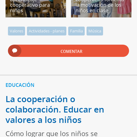
cooperativo para
la motivación de los
niños
niños en clase
Valores
Actividades - planes
Familia
Música
COMENTAR
EDUCACIÓN
La cooperación o
colaboración. Educar en
valores a los niños
Cómo lograr que los niños se