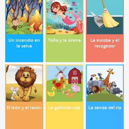
Un incendio en
Toño y la sirena
La escoba y el
la selva
recogedor
El león y el ratón
La gallinita roja
La senda del río