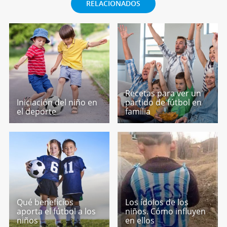
RELACIONADOS
Recetas para ver un
Iniciación del niño en
partido de fútbol en
el deporte
familia
Qué beneficios
Los ídolos de los
aporta el fútbol a los
niños. Cómo influyen
niños
en ellos