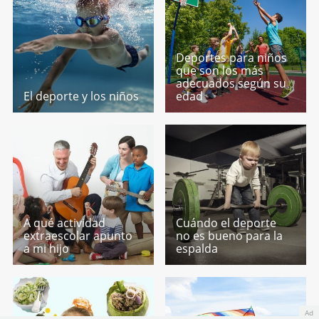
Deportes para niños
que son los más
adecuados según su
El deporte y los niños
edad
A qué actividad
Cuándo el deporte
extraescolar apunto
no es bueno para la
a mi hijo
espalda
Ad