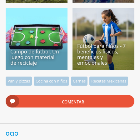
Fútbol para niños - 7
Campo de fútbol. Un
beneficios físicos,
juego con material
mentales y
de reciclaje
emocionales
Pan y pizzas
Cocina con niños
Carnes
Recetas Mexicanas
COMENTAR
OCIO