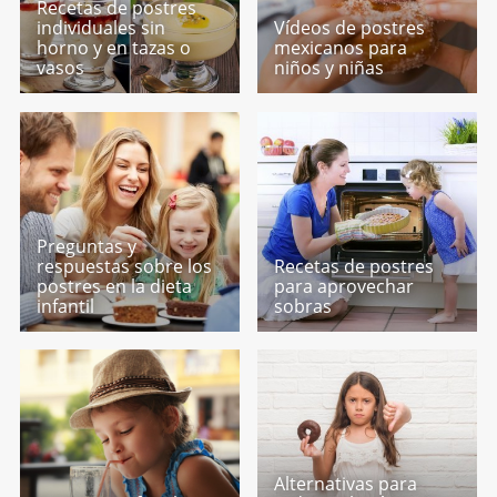
Recetas de postres
individuales sin
Vídeos de postres
horno y en tazas o
mexicanos para
vasos
niños y niñas
Preguntas y
respuestas sobre los
Recetas de postres
postres en la dieta
para aprovechar
infantil
sobras
Alternativas para