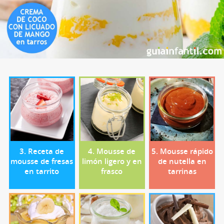
3. Receta de
4. Mousse de
5. Mousse rápido
mousse de fresas
limón ligero y en
de nutella en
en tarrito
frasco
tarrinas