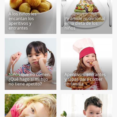
A los niños les
encantan los
Pirámide nutricional
aperitivos y
en la dieta de los
entrantes
niños
Niños que no comen.
Aperitivos, entrantes
¿Qué hago si mi hijo
y tapas para comer
no tiene apetito?
en familia