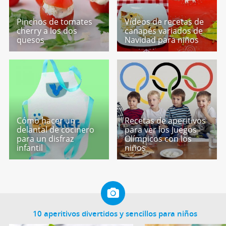
Pinchos de tomates
Vídeos de recetas de
cherry a los dos
canapés variados de
quesos
Navidad para niños
Cómo hacer un
Recetas de aperitivos
delantal de cocinero
para ver los Juegos
para un disfraz
Olímpicos con los
infantil
niños
10 aperitivos divertidos y sencillos para niños