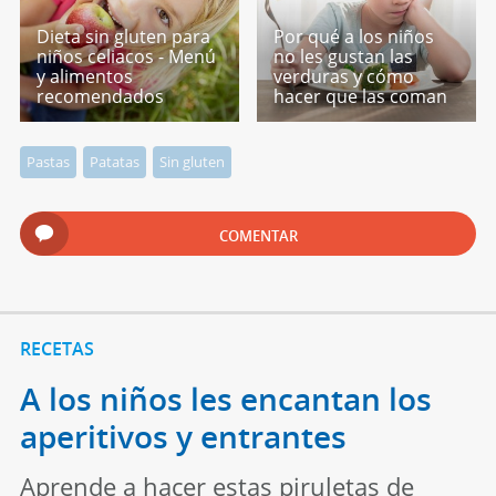
Dieta sin gluten para
Por qué a los niños
niños celiacos - Menú
no les gustan las
y alimentos
verduras y cómo
recomendados
hacer que las coman
Pastas
Patatas
Sin gluten
COMENTAR
RECETAS
A los niños les encantan los
aperitivos y entrantes
Aprende a hacer estas piruletas de