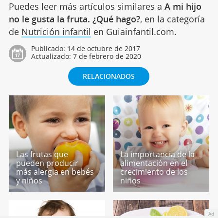
Puedes leer más artículos similares a
A mi hijo
no le gusta la fruta. ¿Qué hago?
, en la categoría
de
Nutrición infantil
en Guiainfantil.com.
Publicado:
14 de octubre de 2017
Actualizado:
7 de febrero de 2020
RELACIONADOS
Las frutas que
La importancia de la
pueden producir
alimentación en el
más alergia en bebés
crecimiento de los
y niños
niños
Ad