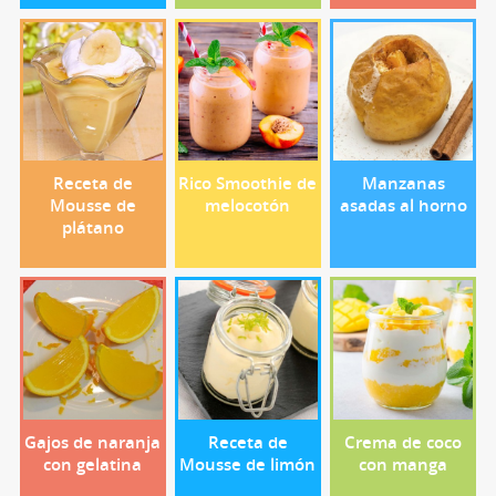
Receta de
Rico Smoothie de
Manzanas
Mousse de
melocotón
asadas al horno
plátano
Gajos de naranja
Receta de
Crema de coco
con gelatina
Mousse de limón
con manga