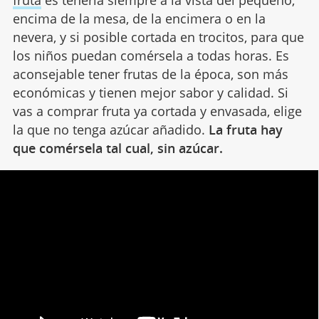
encima de la mesa, de la encimera o en la
nevera, y si posible cortada en trocitos, para que
los niños puedan comérsela a todas horas. Es
aconsejable tener frutas de la época, son más
económicas y tienen mejor sabor y calidad. Si
vas a comprar fruta ya cortada y envasada, elige
la que no tenga azúcar añadido.
La fruta hay
que comérsela tal cual, sin azúcar.