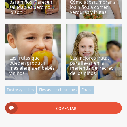
para niños. Parecen
Cómo acostumbrar a
saludables pero no
los niños a comer
lo son
verduras y frutas
Las frutas que
Las mejores frutas
pueden producir
para llevar en la
más alergia en bebés
merienda del recreo
y niños
de los niños
Postres y dulces
Fiestas - celebraciones
Frutas
COMENTAR