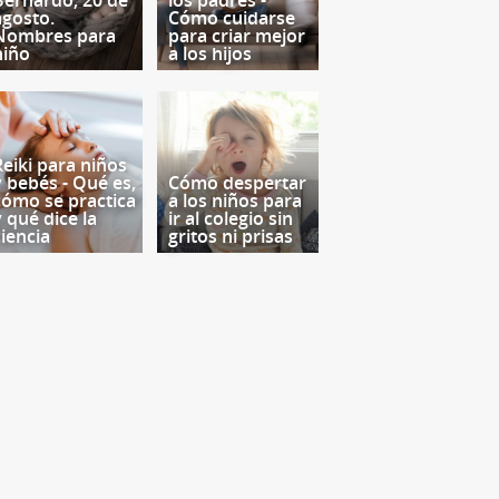
Bernardo, 20 de
los padres -
agosto.
Cómo cuidarse
Nombres para
para criar mejor
niño
a los hijos
Reiki para niños
y bebés - Qué es,
Cómo despertar
cómo se practica
a los niños para
y qué dice la
ir al colegio sin
ciencia
gritos ni prisas