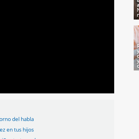
torno del habla
ez en tus hijos