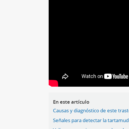
En este artículo
Causas y diagnóstico de este tras
Señales para detectar la tartamud