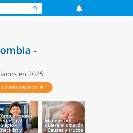
ombia -
bianos en 2025
LO MÁS VISITADO
Cómo preparar
a vuelta al
Mi bebé no
olegio -
quiere el biberón
Checklist y
- Causas y trucos