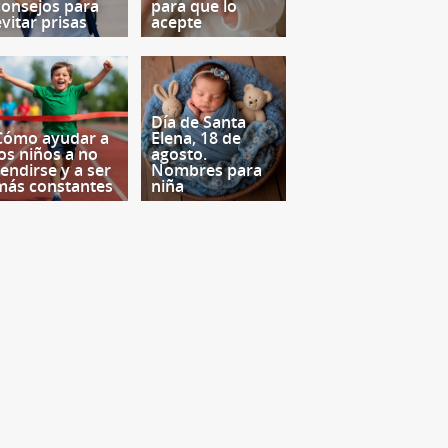
consejos para
para que lo
evitar prisas
acepte
Día de Santa
Cómo ayudar a
Elena, 18 de
los niños a no
agosto.
rendirse y a ser
Nombres para
más constantes
niña