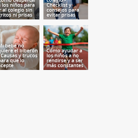
Cómo despertar
colegio -
a los niños para
Checklist y
r al colegio sin
consejos para
ritos ni prisas
evitar prisas
Mi bebé no
quiere el biberón
Cómo ayudar a
- Causas y trucos
los niños a no
para que lo
rendirse y a ser
acepte
más constantes