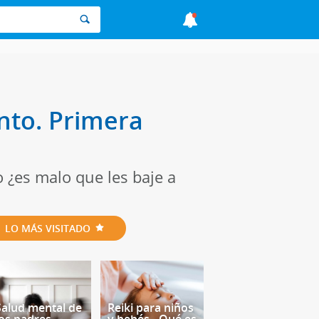
onto. Primera
o ¿es malo que les baje a
LO MÁS VISITADO
Salud mental de
Reiki para niños