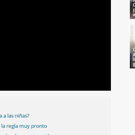
a
i
g
a a las niñas?
e la regla muy pronto