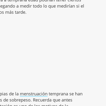
legando a medir todo lo que medirían si el
os más tarde.
pias de la
menstruación
temprana se han
as de sobrepeso. Recuerda que antes
ación es uno de los motivos de la