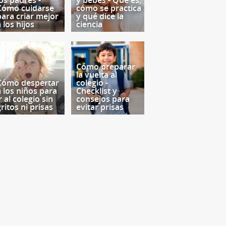
los padres -
y bebés - Qué es,
Cómo cuidarse
cómo se practica
para criar mejor
y qué dice la
 los hijos
ciencia
Cómo preparar
la vuelta al
Cómo despertar
colegio -
a los niños para
Checklist y
r al colegio sin
consejos para
ritos ni prisas
evitar prisas