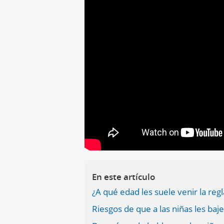
En este artículo
¿A qué edad les suele venir la regl
Riesgos de que a las niñas les baj