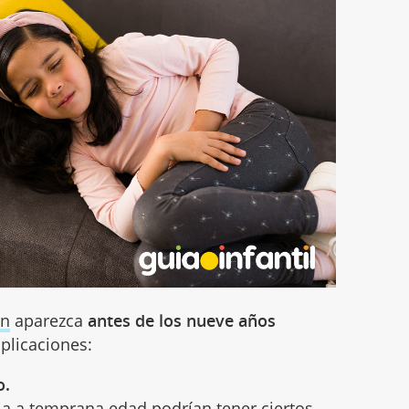
ón
aparezca
antes de los nueve años
plicaciones:
o.
ia a temprana edad podrían tener ciertos