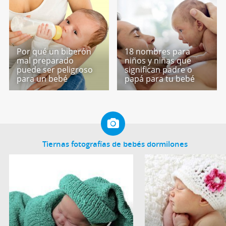
Por qué un biberón
18 nombres para
mal preparado
niños y niñas que
puede ser peligroso
significan padre o
para un bebé
papá para tu bebé
Tiernas fotografías de bebés dormilones