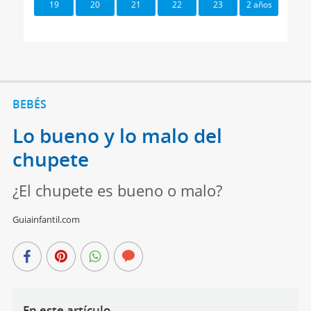
19
20
21
22
23
2 años
BEBÉS
Lo bueno y lo malo del
chupete
¿El chupete es bueno o malo?
Guiainfantil.com
En este artículo