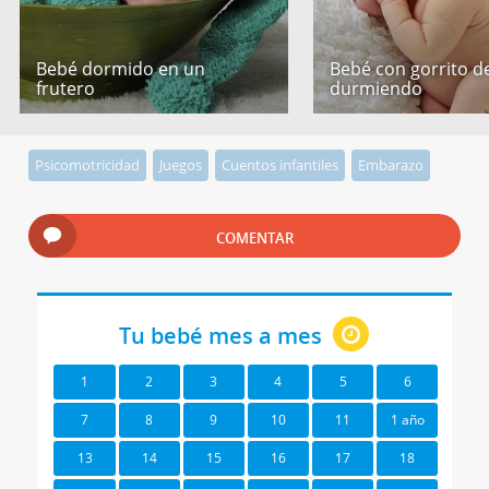
Bebé dormido en un
Bebé con gorrito de
frutero
durmiendo
Psicomotricidad
Juegos
Cuentos infantiles
Embarazo
COMENTAR
Tu bebé mes a mes
1
2
3
4
5
6
7
8
9
10
11
1 año
13
14
15
16
17
18