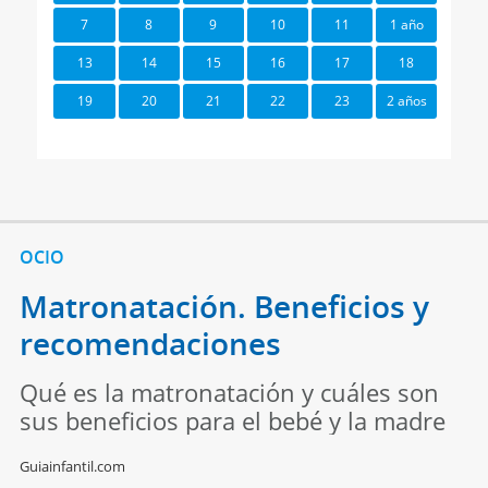
7
8
9
10
11
1 año
13
14
15
16
17
18
19
20
21
22
23
2 años
OCIO
Matronatación. Beneficios y
recomendaciones
Qué es la matronatación y cuáles son
sus beneficios para el bebé y la madre
Guiainfantil.com