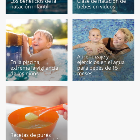
Los beneficios de la
Clase de natación de
natación infantil
bebés en videos
Aprendizaje y
En la piscina,
ejercicios en el agua
extrema la vigilancia
para bebés de 15
de los niños
meses
Recetas de purés