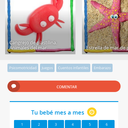
Cangrejo de plastilina.
Animales del mar
Estrella de mar de p
Psicomotricidad
Juegos
Cuentos infantiles
Embarazo
COMENTAR
Tu bebé mes a mes
1
2
3
4
5
6