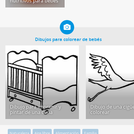
nutritivos para bebés
Dibujos para colorear de bebés
Dibujo para imprimir y
Dibujo de una cigü
pintar de una cuna
colorear
Naturaleza
Aire libre
Alimentación
Familia