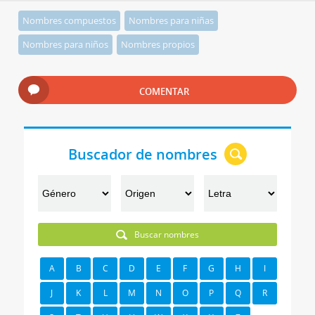
Nombres compuestos
Nombres para niñas
Nombres para niños
Nombres propios
COMENTAR
Buscador de nombres
Buscar nombres
A
B
C
D
E
F
G
H
I
J
K
L
M
N
O
P
Q
R