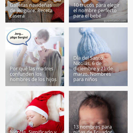
Galletas navideñas
10 trucos para elegir
de jengibre. Receta
el nombre perfecto
casera
para el bebé
Día del Santo
Nicolás, 6 de
Por qué las madres
diciembre y 21 de
confunden los
marzo. Nombres
nombres de los hijos
para niños
13 nombres para
Nicolás. Significado y
niñas de Ecuador