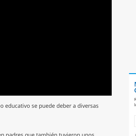
R
l
tilo educativo se puede deber a diversas
r en padres que también tuvieron unos