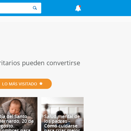
itarios pueden convertirse
LO MÁS VISITADO
Día del Santo
Salud mental de
Bernardo, 20 de
los padres -
agosto.
Cómo cuidarse
Nombres para
para criar mejor