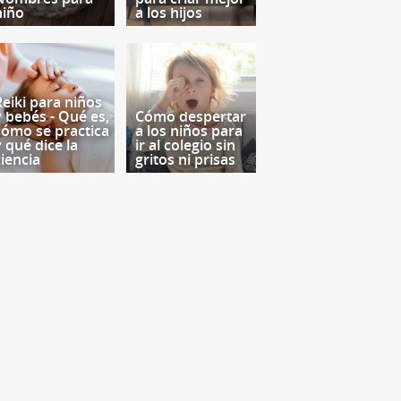
niño
a los hijos
Reiki para niños
y bebés - Qué es,
Cómo despertar
cómo se practica
a los niños para
y qué dice la
ir al colegio sin
ciencia
gritos ni prisas