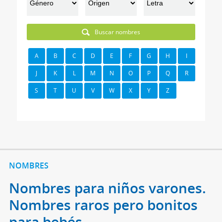
Buscar nombres
A
B
C
D
E
F
G
H
I
J
K
L
M
N
O
P
Q
R
S
T
U
V
W
X
Y
Z
NOMBRES
Nombres para niños varones.
Nombres raros pero bonitos
para bebés