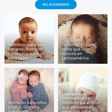
RELACIONADOS
Nombres para niños
12 nombres para
varones. Nombres
niños que son
raros pero bonitos
clásicos en
para bebés
Latinoamérica
12 populares
diminutivos de
Nombres para niños
nombres para niños
y niñas. Origen y
que demuestran
significado
amor a tu bebé