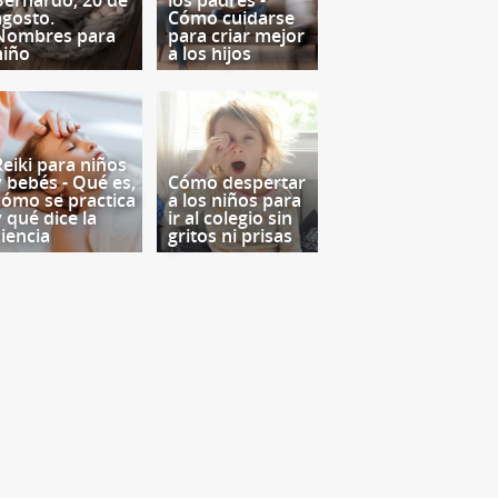
Bernardo, 20 de
los padres -
agosto.
Cómo cuidarse
Nombres para
para criar mejor
niño
a los hijos
Reiki para niños
y bebés - Qué es,
Cómo despertar
cómo se practica
a los niños para
y qué dice la
ir al colegio sin
ciencia
gritos ni prisas