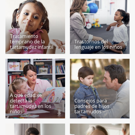
Tratamiento
temprano de la
Trastornos del
tartamudez infantil
lenguaje en los niños
A qué edad se
detecta la
Consejos para
tartamudez en los
padres de hijos
niños
tartamudos