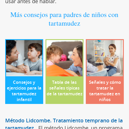
usar antes de hablar.
Más consejos para padres de niños con
tartamudez
Consejos y
Tabla de las
Señales y cómo
ejercicios para la
señales típicas
tratar la
tartamudez
de la tartamudez
tartamudez en
infantil
niños
Método Lidcombe. Tratamiento temprano de la
tartamudez
.
El método Lidcombe, un programa