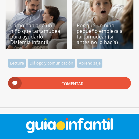
Cómo hablar a un
Por qué un niño
niño que tartamudea
pequeño empieza a
para ayudarlo -
tartamudear (si
Disfemia infantil
antes no lo hacía)
Lectura
Diálogo y comunicación
Aprendizaje
COMENTAR