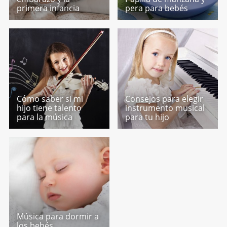
primera infancia
pera para bebés
Cómo saber si mi
Consejos para elegir
hijo tiene talento
instrumento musical
para la música
para tu hijo
Música para dormir a
los bebés