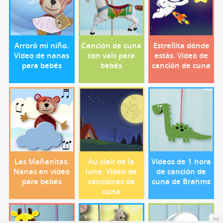
Arroró mi niño.
Canción de cuna
Estrellita dónde
Vídeo de nanas
con vals para
estás. Vídeo de
para bebés
bebés
canción de cuna
Las Mañanitas.
Au clair de la
Vídeos de 1 hora
Nanas en vídeo
lune. Vídeo de
de canción de
para bebés
canciones de
cuna de Brahms
cuna
Ad