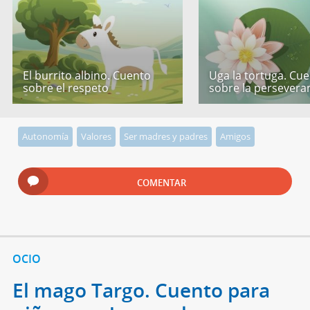
El burrito albino. Cuento
Uga la tortuga. Cu
sobre el respeto
sobre la persevera
Autonomía
Valores
Ser madres y padres
Amigos
COMENTAR
OCIO
El mago Targo. Cuento para