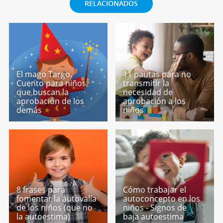
RELACIONADOS
El mago Targo.
11 pautas para no
Cuento para niños
transmitir la
que buscan la
necesidad de
aprobación de los
aprobación a los
demás
niños
8 frases para
Cómo trabajar el
fomentar la autovalía
autoconcepto en los
de los niños (que no
niños - Signos de
la autoestima)
baja autoestima