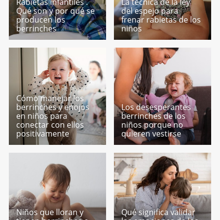
Rabietas infantiles .
La técnica de la ley
Qué son y por qué se
del espejo para
producen los
frenar rabietas de los
berrinches
niños
Cómo manejar los
berrinches y enojos
Los desesperantes
en niños para
berrinches de los
conectar con ellos
niños porque no
positivamente
quieren vestirse
Niños que lloran y
Qué significa validar