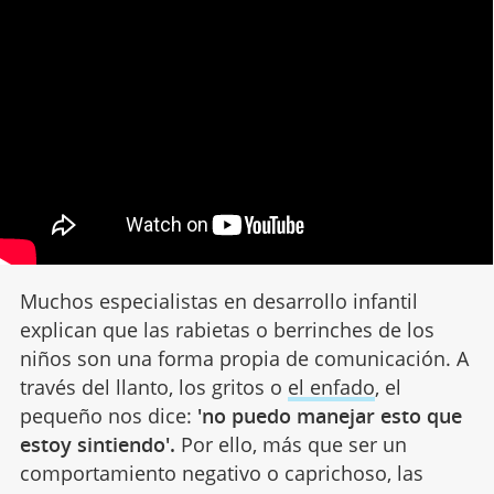
Muchos especialistas en desarrollo infantil
explican que las rabietas o berrinches de los
niños son una forma propia de comunicación. A
través del llanto, los gritos o
el enfado
, el
pequeño nos dice:
'no puedo manejar esto que
estoy sintiendo'.
Por ello, más que ser un
comportamiento negativo o caprichoso, las