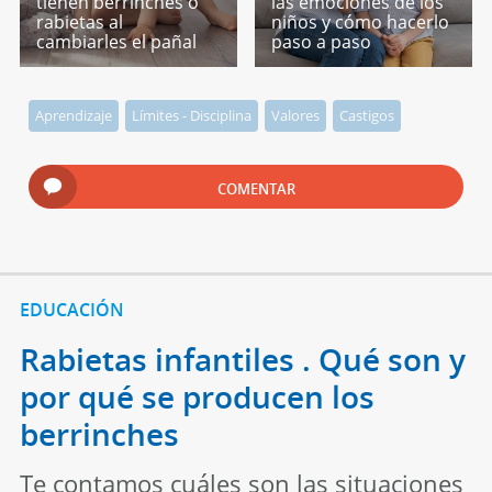
tienen berrinches o
las emociones de los
rabietas al
niños y cómo hacerlo
cambiarles el pañal
paso a paso
Aprendizaje
Límites - Disciplina
Valores
Castigos
COMENTAR
EDUCACIÓN
Rabietas infantiles . Qué son y
por qué se producen los
berrinches
Te contamos cuáles son las situaciones