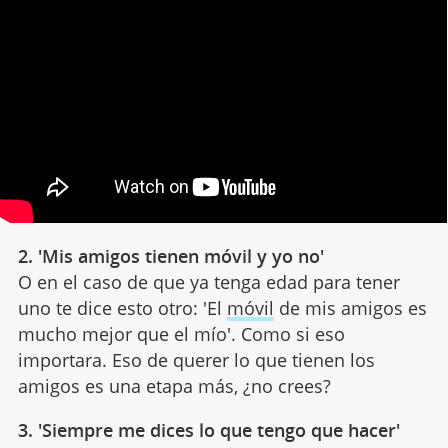
2. 'Mis amigos tienen móvil y yo no'
O en el caso de que ya tenga edad para tener
uno te dice esto otro: 'El
móvil
de mis amigos es
mucho mejor que el mío'. Como si eso
importara. Eso de querer lo que tienen los
amigos es una etapa más, ¿no crees?
3. 'Siempre me dices lo que tengo que hacer'