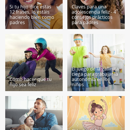
Si tu hijo dice estas
Claves para una
12 frases, lo estáis
adolescencia feliz - 4
haciendo bien como
consejos prácticos
padres
para padres
El juego de la gallinita
ciega para trabajar la
Cómo hacer que tu
autonomía en los
hijo sea feliz
niños