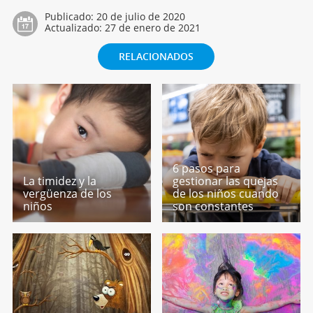
Publicado:
20 de julio de 2020
Actualizado:
27 de enero de 2021
RELACIONADOS
6 pasos para
La timidez y la
gestionar las quejas
vergüenza de los
de los niños cuando
niños
son constantes