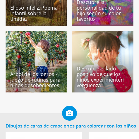
Descubre la
El oso infeliz. Poema
personalidad de tu
infantil sobre la
hijo según su color
timidez
favorito
Descubre el lado
Árbol de los logros -
positivo de que los
Juego de rutinas para
niños experimenten
niños desobedientes
vergüenza
Dibujos de caras de emociones para colorear con los niños