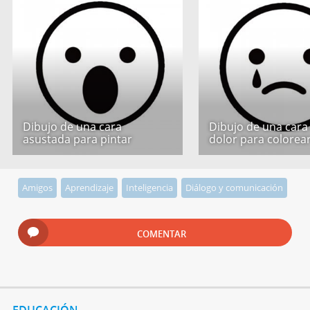
Dibujo de una cara
Dibujo de una cara
asustada para pintar
dolor para colorea
Amigos
Aprendizaje
Inteligencia
Diálogo y comunicación
COMENTAR
EDUCACIÓN