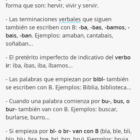
forma que son: hervir, vivir y servir.
- Las terminaciones
verbales
que siguen
también se escriben con B:
-ba, -bas, -bamos, -
bais, -ban
. Ejemplos: amaban, cantabais,
soñaban...
- El pretérito imperfecto de indicativo del
verbo
ir
: iba, ibas, iba, íbamos...
- Las palabras que empiezan por
bibl-
también
se escriben con B. Ejemplos: Biblia, biblioteca...
- Cuando una palabra comienza por
bu-, bus, o
bur-
también van con B. Ejemplos: buscar,
burlarse, burro...
- Si empieza por
bl- o br- van con B
(bla, ble, bli,
blo, blu, bra, bre, bri, bro, bru). Ejemplos:
bruja
,