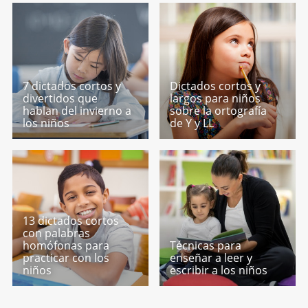
7 dictados cortos y
Dictados cortos y
divertidos que
largos para niños
hablan del invierno a
sobre la ortografía
los niños
de Y y LL
13 dictados cortos
con palabras
homófonas para
Técnicas para
practicar con los
enseñar a leer y
niños
escribir a los niños