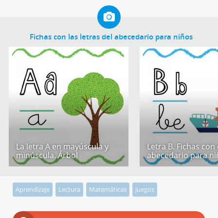
Fichas con las letras del abecedario para niños
La letra A en mayúscula y
Letra B. Fichas con 
minúscula. Árbol
abecedario para ni
Aprendizaje
Lectura
Matemáticas
Juegos