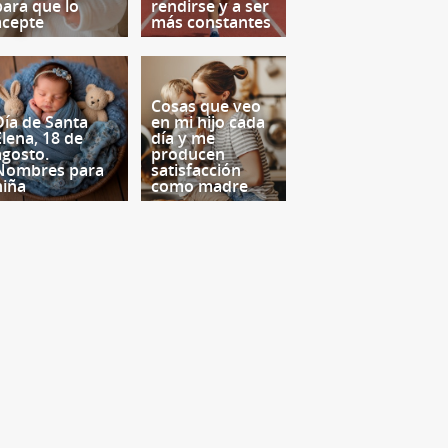
para que lo
rendirse y a ser
acepte
más constantes
Cosas que veo
Día de Santa
en mi hijo cada
Elena, 18 de
día y me
agosto.
producen
Nombres para
satisfacción
niña
como madre