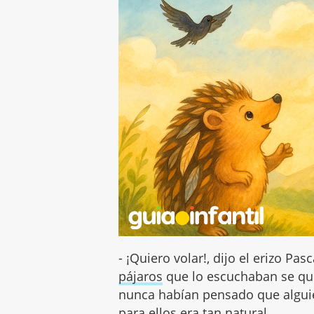
- ¡Quiero volar!, dijo el erizo Pa
pájaros
que lo escuchaban se qu
nunca habían pensado que alguie
para ellos era tan natural.