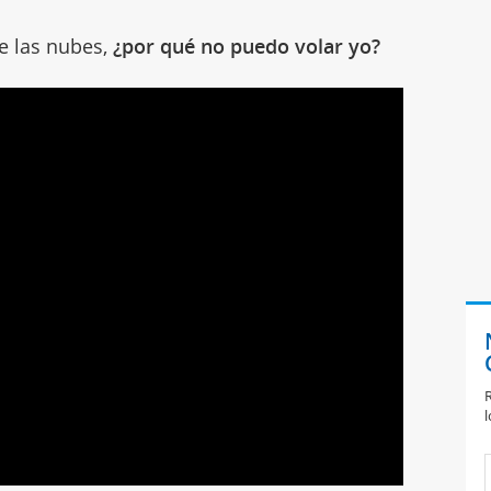
de las nubes,
¿por qué no puedo volar yo?
R
l