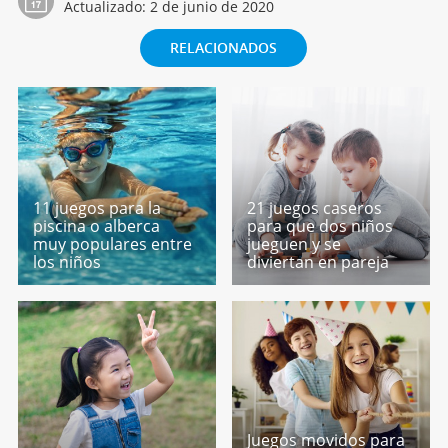
Actualizado:
2 de junio de 2020
RELACIONADOS
11 juegos para la
21 juegos caseros
piscina o alberca
para que dos niños
muy populares entre
jueguen y se
los niños
diviertan en pareja
Juegos movidos para