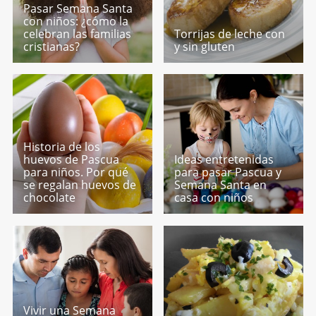
Pasar Semana Santa
con niños: ¿cómo la
celebran las familias
Torrijas de leche con
cristianas?
y sin gluten
Historia de los
huevos de Pascua
Ideas entretenidas
para niños. Por qué
para pasar Pascua y
se regalan huevos de
Semana Santa en
chocolate
casa con niños
Vivir una Semana