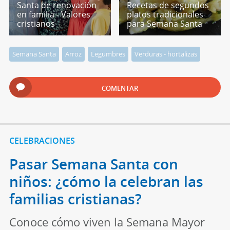
Santa de renovación
Recetas de segundos
en familia - Valores
platos tradicionales
cristianos
para Semana Santa
Semana Santa
Arroz
Legumbres
Verduras - hortalizas
COMENTAR
CELEBRACIONES
Pasar Semana Santa con
niños: ¿cómo la celebran las
familias cristianas?
Conoce cómo viven la Semana Mayor