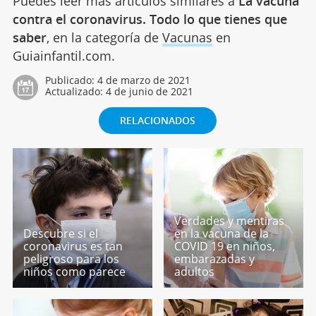
Puedes leer más artículos similares a
La vacuna
contra el coronavirus. Todo lo que tienes que
saber
, en la categoría de
Vacunas
en
Guiainfantil.com.
Publicado:
4 de marzo de 2021
Actualizado:
4 de junio de 2021
RELACIONADOS
Verdades y mentiras
Descubre si el
en la vacuna de la
coronavirus es tan
COVID 19 en niños,
peligroso para los
embarazadas y
niños como parece
adultos