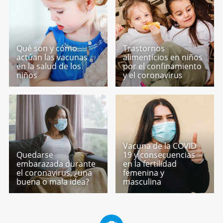
Qué son y cómo
Trastornos
actúan las vacunas
alimenticios en niños
en la salud de los
por el confinamiento
niños
y el coronavirus
Vacuna de la COVID
Quedarse
19 y consecuencias
embarazada durante
en la fertilidad
el coronavirus, ¿una
femenina y
buena o mala idea?
masculina