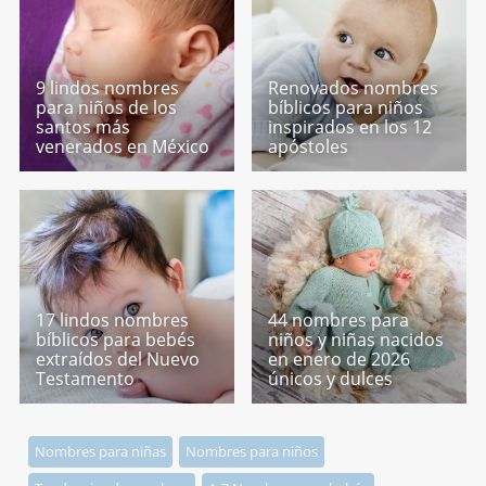
9 lindos nombres
Renovados nombres
para niños de los
bíblicos para niños
santos más
inspirados en los 12
venerados en México
apóstoles
17 lindos nombres
44 nombres para
bíblicos para bebés
niños y niñas nacidos
extraídos del Nuevo
en enero de 2026
Testamento
únicos y dulces
Nombres para niñas
Nombres para niños