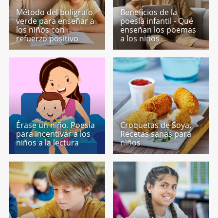
Método del bolígrafo
Beneficios de la
verde para enseñar a
poesía infantil - Qué
los niños con
enseñan los poemas
refuerzo positivo
a los niños
Érase un niño. Poesía
Croquetas de Soya.
para incentivar a los
Recetas sanas para
niños a la lectura
niños