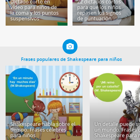
Dictado corto en
22 dictados cortos
vídeo para niños de
para que los niños
la coma y los puntos
repasen los signos
suspensivos
de puntuación
Frases populares de Shakespeare para niños
Shakespeare habla sobre el
Un detalle puede 
tiempo. Frases célebres
un mundo. Frases 
para niños
Shakespeare para 