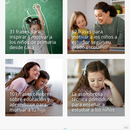
31 frases para
62 frases para
inspirar y motivar a
motivar a los niños a
los niños de primaria
estudiar según su
desde casa
grado escolar
101 frases célebres
La asombrosa
sobre educación y
técnica pomodoro
aprendizaje para
para enseñar a
motivar a tu hijo
estudiar a los niños
Ad