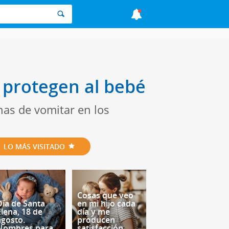
 protegen al bebé
as de vomitar en los
LO MÁS VISITADO
Cosas que veo
Día de Santa
en mi hijo cada
Elena, 18 de
día y me
agosto.
producen
Nombres para
satisfacción