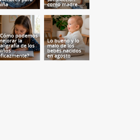
niña
como madre
¿Cómo podemos
mejorar la
Lo bueno y lo
aligrafía de los
malo de los
niños
bebés nacidos
eficazmente?
en agosto