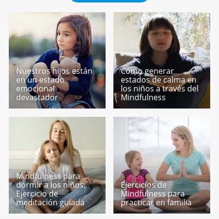
Nuestros hijos están
Cómo generar
en un estado
estados de calma en
emocional
los niños a través del
devastador
Mindfulness
Mindfulness para
dormir a los niños.
Ejercicios de
Ejercicio de
Mindfulness para
meditación guiada
practicar en familia