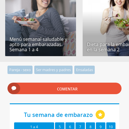
Menú semanal saludable y
apto para embarazadas.
Dieta para la emba
Semana 1 a 4
en la semana 2
Pareja - sexo
Ser madres y padres
Ensaladas
COMENTAR
Tu semana de embarazo
1 a 4
5
6
7
8
9
10