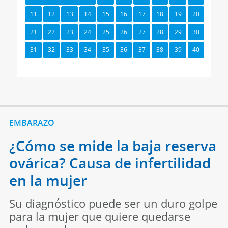
11
12
13
14
15
16
17
18
19
20
21
22
23
24
25
26
27
28
29
30
31
32
33
34
35
36
37
38
39
40
EMBARAZO
¿Cómo se mide la baja reserva
ovárica? Causa de infertilidad
en la mujer
Su diagnóstico puede ser un duro golpe
para la mujer que quiere quedarse