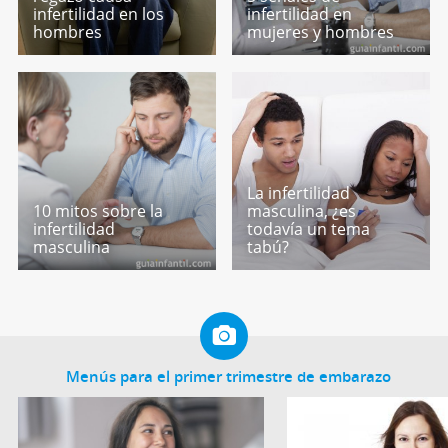
infertilidad en los
infertilidad en
hombres
mujeres y hombres
La infertilidad
10 mitos sobre la
masculina, ¿es
infertilidad
todavía un tema
masculina
tabú?
Menús para el primer trimestre de embarazo