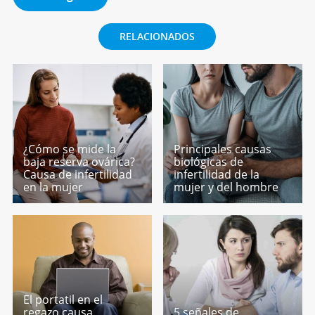
RELACIONADOS
¿Cómo se mide la
Principales causas
baja reserva ovárica?
biológicas de
Causa de infertilidad
infertilidad de la
en la mujer
mujer y del hombre
El portatil en el
regazo causa
5 señales de