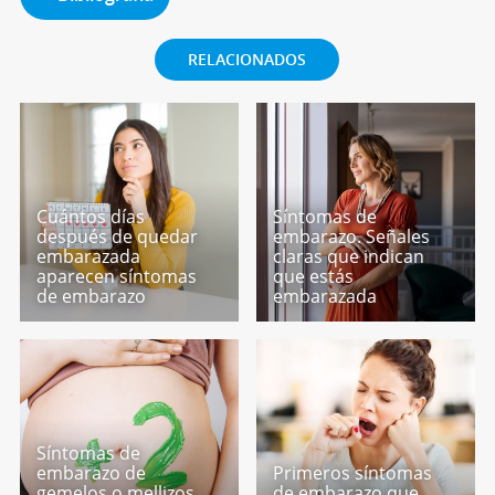
RELACIONADOS
Cuántos días
Síntomas de
después de quedar
embarazo. Señales
embarazada
claras que indican
aparecen síntomas
que estás
de embarazo
embarazada
Síntomas de
embarazo de
Primeros síntomas
gemelos o mellizos
de embarazo que