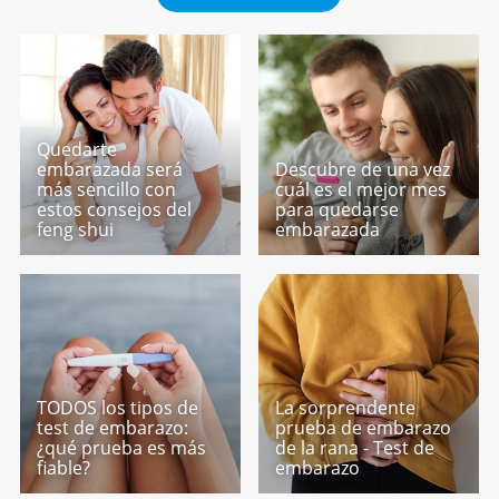
Quedarte
embarazada será
Descubre de una vez
más sencillo con
cuál es el mejor mes
estos consejos del
para quedarse
feng shui
embarazada
TODOS los tipos de
La sorprendente
test de embarazo:
prueba de embarazo
¿qué prueba es más
de la rana - Test de
fiable?
embarazo