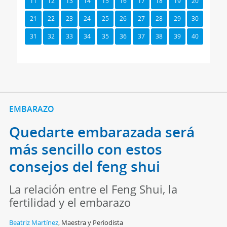
11
12
13
14
15
16
17
18
19
20
21
22
23
24
25
26
27
28
29
30
31
32
33
34
35
36
37
38
39
40
EMBARAZO
Quedarte embarazada será
más sencillo con estos
consejos del feng shui
La relación entre el Feng Shui, la
fertilidad y el embarazo
Beatriz Martínez
,
Maestra y Periodista