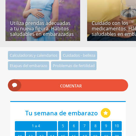
Utiliza prendas adecuadas
Cuidado con los
a tu nueva figura. Hábitos
medicamentos. Háb
saludables en embarazadas
saludables en emb
Calculadoras y calendarios
Cuidados - belleza
Etapas del embarazo
Problemas de fertilidad
COMENTAR
Tu semana de embarazo
1 a 4
5
6
7
8
9
10